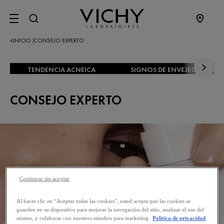
SITE MENU
INICIO
CONSEJO EXPERTO
|
TENDENCIA ACNEICA
SIGNOS DE ENVEJECIMIENT
CONSEJO EXPERTO
Continuar sin aceptar
Al hacer clic en “Aceptar todas las cookies”, usted acepta que las cookies se
guarden en su dispositivo para mejorar la navegación del sitio, analizar el uso del
mismo, y colaborar con nuestros estudios para marketing.
Política de privacidad