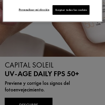
Personalizar mi elección
Aceptar todas las cookies
CAPITAL SOLEIL
UV-AGE DAILY FPS 50+
Previene y corrige los signos del
fotoenvejecimiento.
DESCUBRE