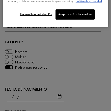
mismo, y colaborar con nuestros estudios para marketing.
Política de privacidad
CORREO ELECTRÓNICO *
Personalizar mi elección
Aceptar todas las cookies
CONFIRMA EL CORREO ELECTRÓNICO *
GÉNERO *
Homem
Mulher
Nao-binario
Prefiro nao responder
FECHA DE NACIMIENTO