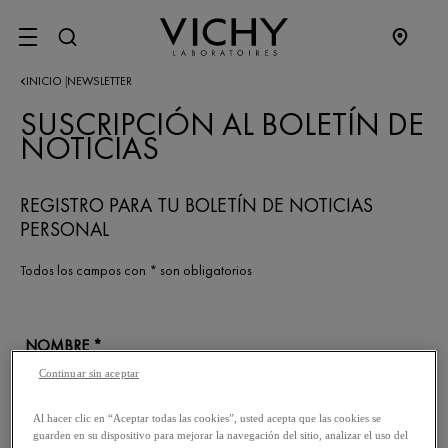
SITE MENU
INICIO
NEWSLETTER
|
SUSCRIPCIÓN AL BOLETÍN DE
NOTICIAS
REGISTRO PARA TU BOLETÍN DE NOTICIAS
PERSONAL
Todos los campos con * son obligatorios
NOMBRE *
Continuar sin aceptar
APELLIDO *
Al hacer clic en “Aceptar todas las cookies”, usted acepta que las cookies se
guarden en su dispositivo para mejorar la navegación del sitio, analizar el uso del