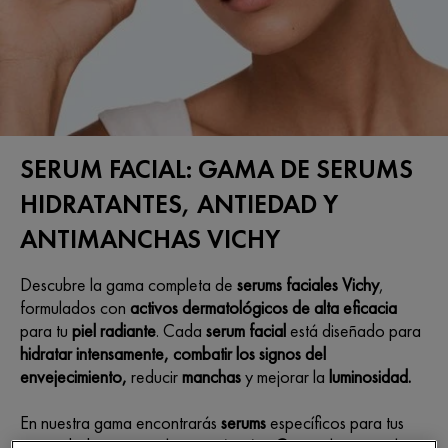
SERUM FACIAL: GAMA DE SERUMS
HIDRATANTES, ANTIEDAD Y
ANTIMANCHAS VICHY
Descubre la gama completa de
serums faciales Vichy
,
formulados con
activos dermatológicos de alta eficacia
para tu
piel radiante
. Cada
serum facial
está diseñado para
hidratar intensamente, combatir los signos del
envejecimiento,
reducir
manchas
y mejorar la
luminosidad.
En nuestra gama encontrarás
serums
específicos para tus
necesidades, como el
serum vitamina C
para iluminar, el