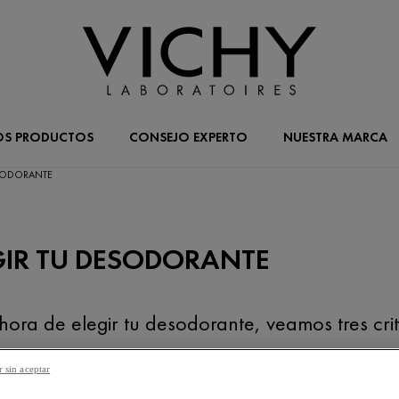
OS PRODUCTOS
CONSEJO EXPERTO
NUESTRA MARCA
ESODORANTE
GIR TU DESODORANTE
hora de elegir tu desodorante, veamos tres cri
 sin aceptar