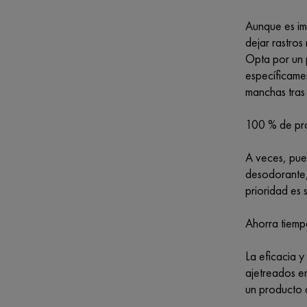
Aunque es imp
dejar rastros
Opta por un 
específicamen
manchas tras
100 % de pro
A veces, pued
desodorante,
prioridad es 
Ahorra tiem
La eficacia 
ajetreados e
un producto 