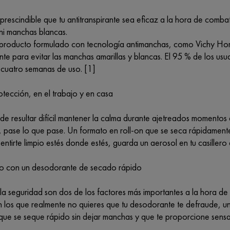
rescindible que tu antitranspirante sea eficaz a la hora de combati
 ni manchas blancas.
producto formulado con tecnología antimanchas, como Vichy Ho
te para evitar las manchas amarillas y blancas. El 95 % de los usu
 cuatro semanas de uso. [1]
tección, en el trabajo y en casa
e resultar difícil mantener la calma durante ajetreados momentos 
 pase lo que pase. Un formato en roll-on que se seca rápidamente
sentirte limpio estés donde estés, guarda un aerosol en tu casillero
po con un desodorante de secado rápido
y la seguridad son dos de los factores más importantes a la hora 
n los que realmente no quieres que tu desodorante te defraude, un
que se seque rápido sin dejar manchas y que te proporcione sensac