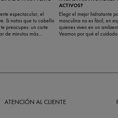
ACTIVOS?
erte espectacular, el
Elegir el mejor hidratante pa
ve. Si notas que tu cabello
masculina no es fácil, en e
 te preocupes: un corte
quienes viven en un ambien
ar de minutos más
Veamos por qué el cuidado d
do lo que necesitas para
es tan importante en homb
mujeres.
ATENCIÓN AL CLIENTE