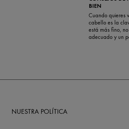
BIEN
Cuando quieres v
cabello es la cla
está más fino, no
adecuado y un p
peinándolo es to
verte bien.
NUESTRA POLÍTICA