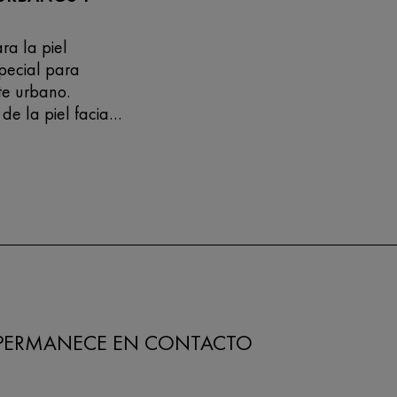
ra la piel
special para
te urbano.
e la piel facial
res como en
PERMANECE EN CONTACTO